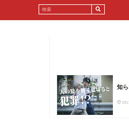
謎解き
コラム
常識
理系
知ら
201