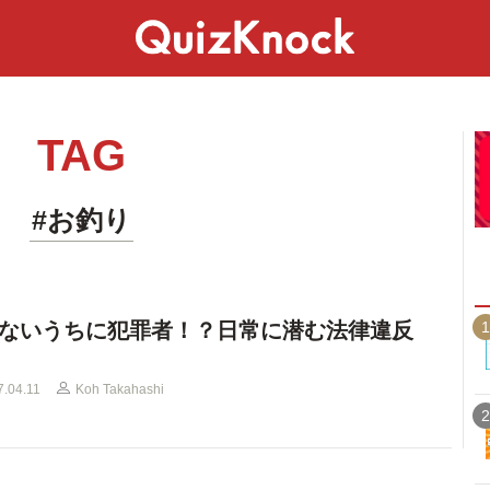
スペシャル
ライフ
ことば
カルチャー
TAG
#お釣り
1
ないうちに犯罪者！？日常に潜む法律違反
7.04.11
Koh Takahashi
2