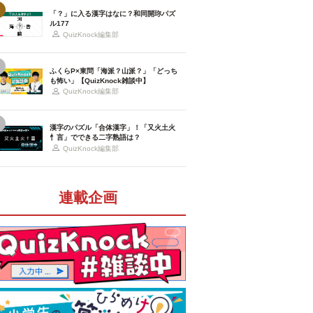
「？」に入る漢字はなに？和同開珎パズ
ル177
QuizKnock編集部
ふくらP×東問「海派？山派？」「どっち
も怖い」【QuizKnock雑談中】
QuizKnock編集部
漢字のパズル「合体漢字」！「又火土火
忄言」でできる二字熟語は？
QuizKnock編集部
連載企画