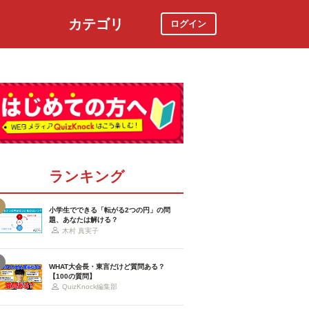
カテゴリ
ログイン
社会
スポーツ
時事ニュース
特集
ランキング
小学生でできる「転がる2つの円」の問
題、あなたは解ける？
木村 真実子
WHAT大会長・東言だけど質問ある？
【100の質問】
QuizKnock編集部