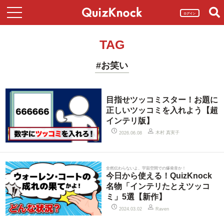
ログイン
TAG
#お笑い
目指せツッコミスター！お題に
正しいツッコミを入れよう【超
インテリ版】
木村 真実子
2026.06.08
全然伝わらないよ、宇宙空間での爆発音か！
今日から使える！QuizKnock
名物「インテリたとえツッコ
ミ」5選【新作】
2024.03.02
Raven