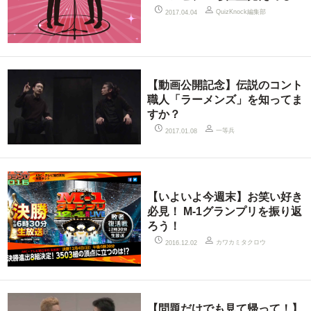
QuizKnock編集部
2017.04.04
【動画公開記念】伝説のコント
職人「ラーメンズ」を知ってま
すか？
一等兵
2017.01.08
【いよいよ今週末】お笑い好き
必見！ M-1グランプリを振り返
ろう！
カワカミタクロウ
2016.12.02
【問題だけでも見て帰って！】