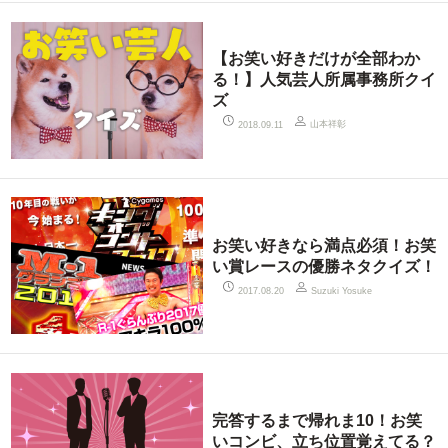
【お笑い好きだけが全部わか
る！】人気芸人所属事務所クイ
ズ
山本祥彰
2018.09.11
お笑い好きなら満点必須！お笑
い賞レースの優勝ネタクイズ！
2017.08.20
Suzuki Yosuke
完答するまで帰れま10！お笑
いコンビ、立ち位置覚えてる？