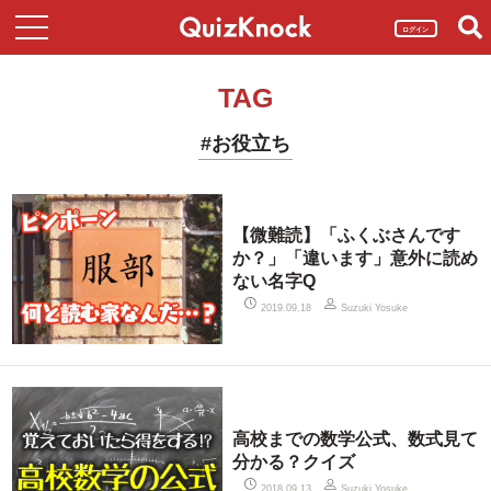
ログイン
TAG
#お役立ち
【微難読】「ふくぶさんです
か？」「違います」意外に読め
ない名字Q
2019.09.18
Suzuki Yosuke
高校までの数学公式、数式見て
分かる？クイズ
2018.09.13
Suzuki Yosuke