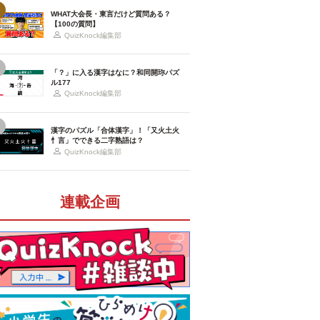
WHAT大会長・東言だけど質問ある？
【100の質問】
QuizKnock編集部
「？」に入る漢字はなに？和同開珎パズ
ル177
QuizKnock編集部
漢字のパズル「合体漢字」！「又火土火
忄言」でできる二字熟語は？
QuizKnock編集部
連載企画