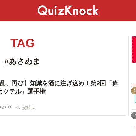
スペシャル
ライフ
ことば
カルチャー
TAG
#あさぬま
乱、再び】知識を酒に注ぎ込め！第2回「偉
カクテル」選手権
1
2.08.28
志賀玲太
2