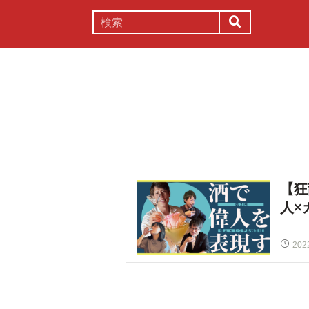
謎解き
コラム
常識
理系
【狂
人×
202