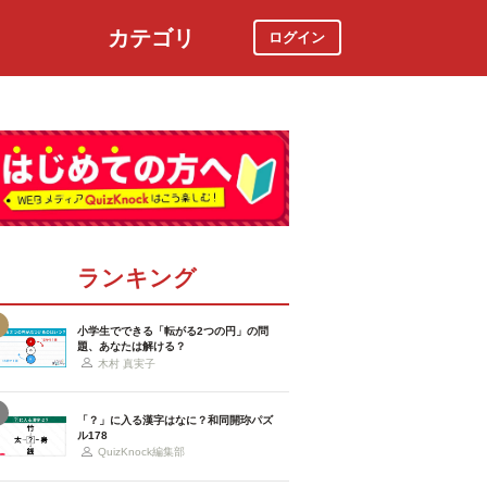
カテゴリ
ログイン
社会
スポーツ
時事ニュース
特集
ランキング
小学生でできる「転がる2つの円」の問
題、あなたは解ける？
木村 真実子
「？」に入る漢字はなに？和同開珎パズ
ル178
QuizKnock編集部