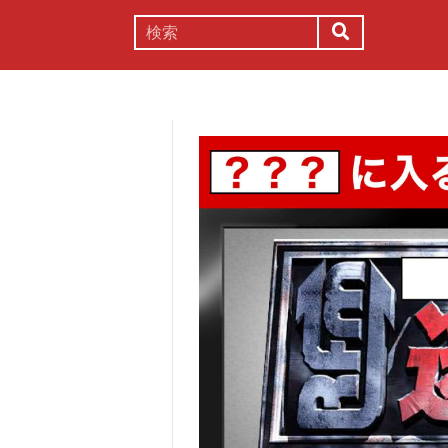
謎解き
コラム
常識
理系