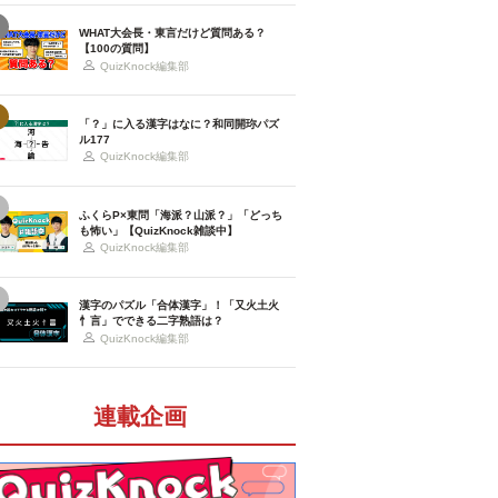
WHAT大会長・東言だけど質問ある？
【100の質問】
QuizKnock編集部
「？」に入る漢字はなに？和同開珎パズ
ル177
QuizKnock編集部
ふくらP×東問「海派？山派？」「どっち
も怖い」【QuizKnock雑談中】
QuizKnock編集部
漢字のパズル「合体漢字」！「又火土火
忄言」でできる二字熟語は？
QuizKnock編集部
連載企画