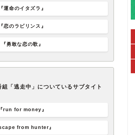
『運命のイタズラ』
『恋のラビリンス』
『勇敢な恋の歌』
番組「逃走中」についているサブタイト
『run for money』
cape from hunter』