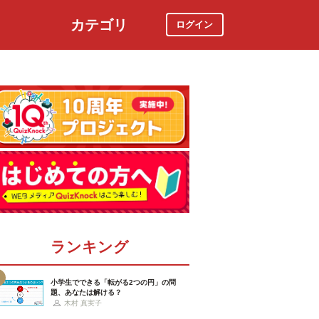
カテゴリ
ログイン
社会
スポーツ
時事ニュース
特集
ランキング
小学生でできる「転がる2つの円」の問
題、あなたは解ける？
木村 真実子