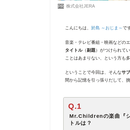
株式会社JERA
PR
こんにちは、
於島 ～おじま～
で
音楽・テレビ番組・映画などの
タイトル
（
副題
）がつけられてい
ことはあまりない、という方も
ということで今回は、そんな
サ
間から記憶を引っ張りだして、
Q.1
Mr.Childrenの
トルは？