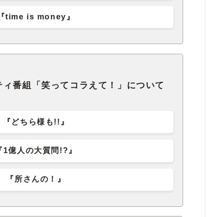
『time is money』
ティ番組「笑ってコラえて！」について
『どちら様も!!』
『1億人の大質問!?』
『所さんの！』