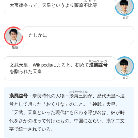
ふひと
大宝律令って、天皇というより藤原
不比等
東言
たしかに
鶴崎
かんふうしごう
文武天皇、Wikipediaによると、初めて
漢風諡号
を贈られた天皇
東言
おうみのみふね
漢風諡号
：奈良時代の人物・
淡海三船
が、歴代天皇へ追
号として贈った「おくりな」のこと。「神武」天皇、
「天武」天皇といった現代にも伝わる呼び名は、彼が時
代をさかのぼって付けたもの。中国にならい、漢字二文
字で統一されている。