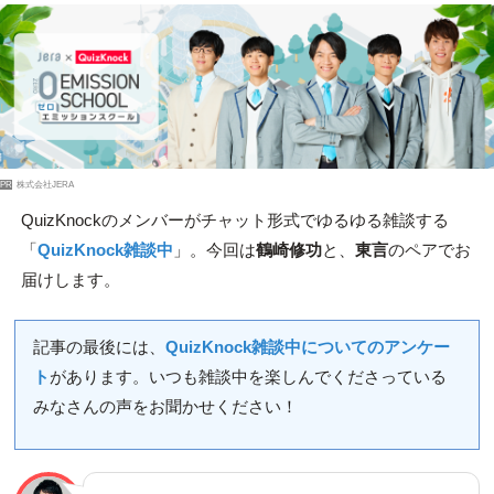
PR
株式会社JERA
QuizKnockのメンバーがチャット形式でゆるゆる雑談する
「
QuizKnock雑談中
」。今回は
鶴崎修功
と、
東言
のペアでお
届けします。
記事の最後には、
QuizKnock雑談中についてのアンケー
ト
があります。いつも雑談中を楽しんでくださっている
みなさんの声をお聞かせください！