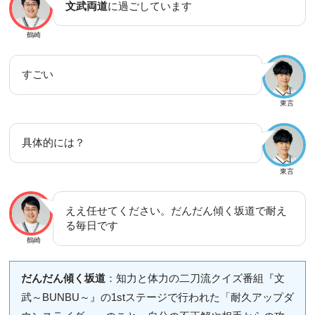
文武両道
に過ごしています
鶴崎
すごい
東言
具体的には？
東言
ええ任せてください。だんだん傾く坂道で耐え
る毎日です
鶴崎
だんだん傾く坂道
：知力と体力の二刀流クイズ番組『文
武～BUNBU～』の1stステージで行われた「耐久アップダ