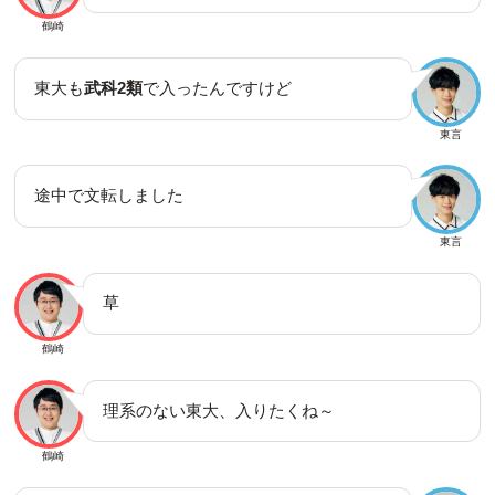
鶴崎
東大も
武科2類
で入ったんですけど
東言
途中で文転しました
東言
草
鶴崎
理系のない東大、入りたくね～
鶴崎