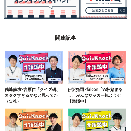
関連記事
鶴崎修功×宮原仁「クイズ研、
伊沢拓司×falcon「W杯始まる
オタクすぎるかなと思ってた
し、みんなサッカー観ようぜ」
（失礼）」
【雑談中】