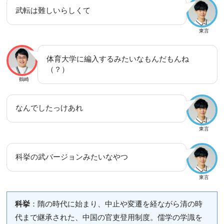
武転は難しいらしくて
東言
体育大学に編入するみたいなもんだもんね
（？）
鶴崎
なんでしたっけあれ
東言
科挙の武バージョンみたいなやつ
東言
科挙
：隋の時代に始まり、中止や変遷を経ながら清の時
代まで継承された、中国の官吏登用制度。儒学の学識を