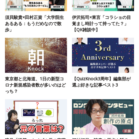
須貝駿貴×田村正資「大学院生
伊沢拓司×東言「コラショの目
あるある：もうだめなので散
覚まし時計って持ってた？」
歩」
【QK雑談中】
東京都と北海道、1日の新型コ
【QuizKnock3周年】編集部が
ロナ新規感染者数が多いのはど
選ぶ好きな記事ベスト3
っち？