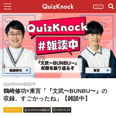
ログイン
QuizKnock雑談中
鶴崎修功×東言「『文武〜BUNBU〜』の
収録、すごかったね」【雑談中】
スペシャル
QuizKnock編集部
2026.03.26