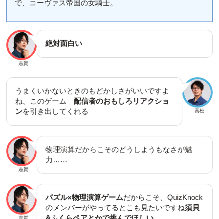
で、コーヴァス帝国の女騎士。
絶対面白い
志賀
うまくいかないときのもどかしさがいいですよ
ね、このゲーム
配信者のおもしろリアクショ
ン
を引き出してくれる
高松
物理演算だからこそのどうしようもなさが魅
力……
志賀
パズル×物理演算ゲーム
だからこそ、QuizKnock
のメンバーがやってるとこも見たいですね
須貝
&ふくらペアとかで挑んでほしい
志賀