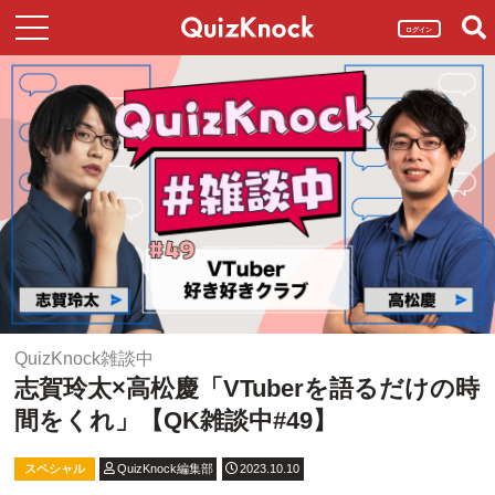
ログイン
QuizKnock雑談中
志賀玲太×高松慶「VTuberを語るだけの時
間をくれ」【QK雑談中#49】
スペシャル
QuizKnock編集部
2023.10.10