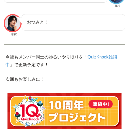
高松
おつみと！
志賀
今後もメンバー同士のゆるいやり取りを「
QuizKnock雑談
中
」で更新予定です！
次回もお楽しみに！