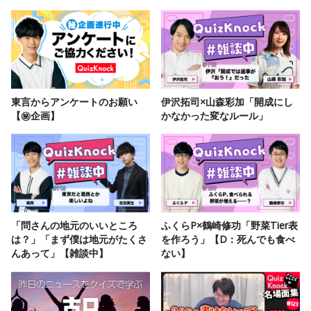
東言からアンケートのお願い
伊沢拓司×山森彩加「開成にし
【㊙️企画】
かなかった変なルール」
「問さんの地元のいいところ
ふくらP×鶴崎修功「野菜Tier表
は？」「まず僕は地元がたくさ
を作ろう」【D：死んでも食べ
んあって」【雑談中】
ない】