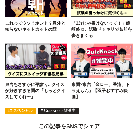
これってウソ？ホント？意外と
「2分じゃ書けないって！」鶴
知らないキットカットの話
崎修功、試験ドッキリで名前を
書きまくる
東言もさすがに平謝り…クイズ
東問×東言「金ロー、香港、ド
が好きすぎる問の「もっとクイ
ラえもん」【双子おすすめ映
ズしてくれ〜」
画】
スペシャル
#
QuizKnock雑談中
この記事をSNSでシェア