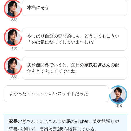
本当にそう
志賀
やっぱり自分の専門的にも、どうしてもこうい
うのは気になってしまいますしね
志賀
美術館関係でいうと、先日の
家長むぎさん
の配
信もとてもよくてですね
志賀
よかった～～～～～いいスライドだった
高松
家長むぎ
さん：にじさんじ所属のVTuber。美術館巡りや
読書が趣味で、美術検定2級を取得している。