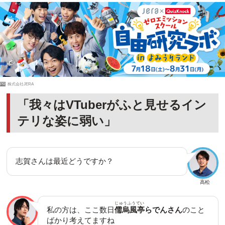
PR
株式会社JERA
「我々はVTuberがふと見せるイン
テリな姿に弱い」
志賀さんは最近どうですか？
高松
じゅうふうてい
私の方は、ここ数日
儒烏風亭
らでんさん
のこと
ばかり考えてますね