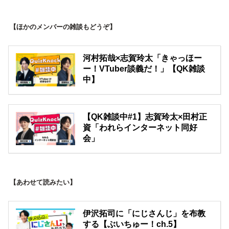
【ほかのメンバーの雑談もどうぞ】
河村拓哉×志賀玲太「きゃっほー
ー！VTuber談義だ！」【QK雑談
中】
【QK雑談中#1】志賀玲太×田村正
資「われらインターネット同好
会」
【あわせて読みたい】
伊沢拓司に「にじさんじ」を布教
する【ぶいちゅー！ch.5】