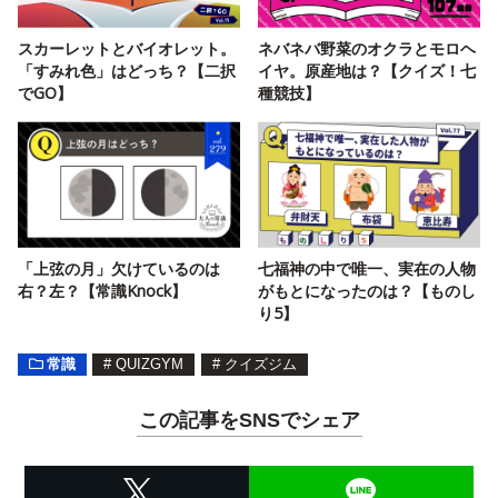
スカーレットとバイオレット。
ネバネバ野菜のオクラとモロヘ
「すみれ色」はどっち？【二択
イヤ。原産地は？【クイズ！七
でGO】
種競技】
「上弦の月」欠けているのは
七福神の中で唯一、実在の人物
右？左？【常識Knock】
がもとになったのは？【ものし
り5】
常識
#
QUIZGYM
#
クイズジム
この記事をSNSでシェア