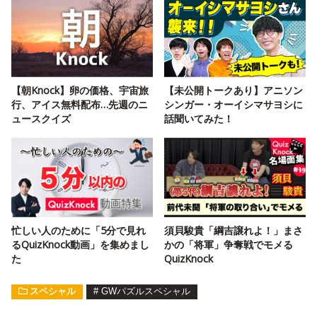
【朝Knock】卵の価格、宇宙旅
【未公開トークあり】アニソン
行、アイス無料配布…先週のニ
シンガー・オーイシマサヨシに
ュースクイズ
話聞いてみた！
忙しい人のために「5分で見れ
須貝駿貴「綱吉譲れよ！」まさ
るQuizKnock動画」を集めまし
かの「将軍」争奪戦でモメる
た
QuizKnock
スペシャル
#
GWパズルスペシャル