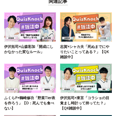
関連記事
伊沢拓司×山森彩加「開成にし
志賀×シャカ夫「死ぬまでにや
かなかった変なルール」
りたいことってある？」【QK
雑談中】
ふくらP×鶴崎修功「野菜Tier表
伊沢拓司×東言「コラショの目
を作ろう」【D：死んでも食べ
覚まし時計って持ってた？」
ない】
【QK雑談中】