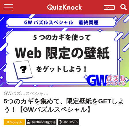
ログイン
GWパズルスペシャル
5つのカギを集めて、限定壁紙をGETしよ
う！【GWパズルスペシャル】
スペシャル
QuizKnock編集部
2023.05.05