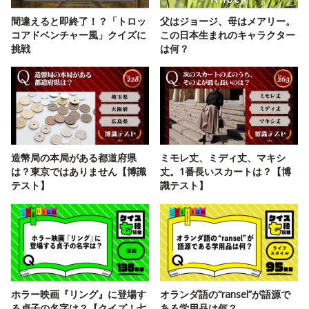
間違えると即終了！？「トロッ
父はジョージ、母はメアリー。
コアドベンチャー風」クイズに
この日本生まれのキャラクター
挑戦
は何？
造幣局の本局がある都道府県
ミモレ丈、ミディ丈、マキシ
は？東京ではありません【博識
丈。1番長いスカートは？【博
テスト】
識テスト】
ホラー映画『リング』に登場す
オランダ語の“ransel”が語源で
る貞子の名字は？【クイズ！七
ある学用品は何？