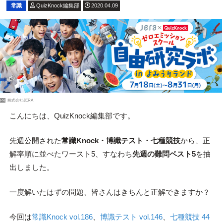
常識
QuizKnock編集部
2020.04.09
PR
株式会社JERA
こんにちは、QuizKnock編集部です。
先週公開された
常識Knock・博識テスト・七種競技
から、正
解率順に並べたワースト5、すなわち
先週の難問ベスト5
を抽
出しました。
一度解いたはずの問題、皆さんはきちんと正解できますか？
今回は
常識Knock vol.186
、
博識テスト vol.146
、
七種競技 44