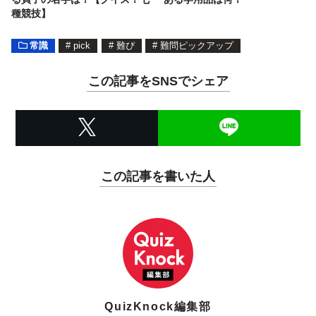
種競技】
常識
#
pick
#
難ぴ
#
難問ピックアップ
この記事をSNSでシェア
この記事を書いた人
QuizKnock編集部