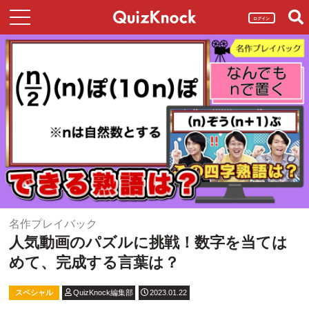
ログイン
名作プレイバック
人気動画のパズルに挑戦！数字を当ては
めて、完成する言葉は？
スペシャル
QuizKnock編集部
2023.01.22