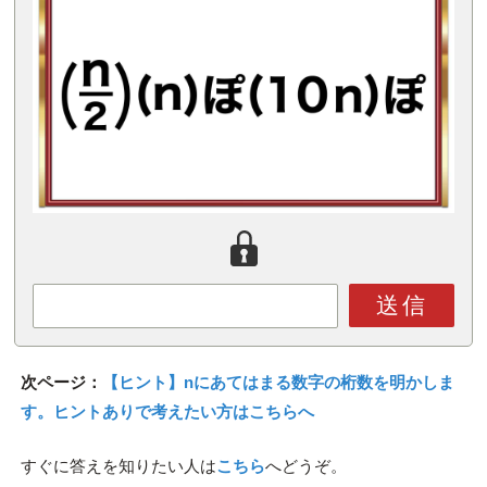
送信
次ページ：
【ヒント】nにあてはまる数字の桁数を明かしま
す。ヒントありで考えたい方はこちらへ
すぐに答えを知りたい人は
こちら
へどうぞ。