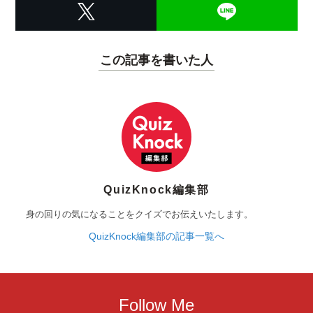
この記事を書いた人
QuizKnock編集部
身の回りの気になることをクイズでお伝えいたします。
QuizKnock編集部の記事一覧へ
Follow Me