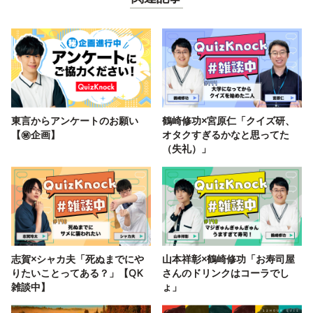
東言からアンケートのお願い
鶴崎修功×宮原仁「クイズ研、
【㊙️企画】
オタクすぎるかなと思ってた
（失礼）」
志賀×シャカ夫「死ぬまでにや
山本祥彰×鶴崎修功「お寿司屋
りたいことってある？」【QK
さんのドリンクはコーラでし
雑談中】
ょ」