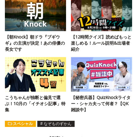
【朝Knock】朝ドラ『ブギウ
【12時間クイズ】読めばもっと
ギ』の主演が決定！あの俳優の
楽しめる！ルール説明&出場者
長女です
紹介
こうちゃんが独断と偏見で選
【秘密兵器】QuizKnockライタ
ぶ！10月の「イチオシ記事」特
ー・シャカ夫って何者？【QK
集
雑談中】
スペシャル
#
なぞものずかん