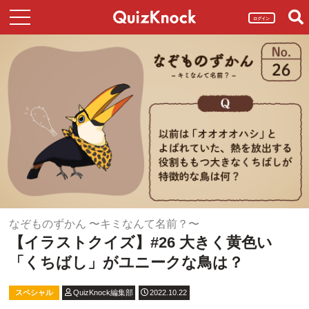
ログイン
なぞものずかん 〜キミなんて名前？〜
【イラストクイズ】#26 大きく黄色い
「くちばし」がユニークな鳥は？
スペシャル
QuizKnock編集部
2022.10.22