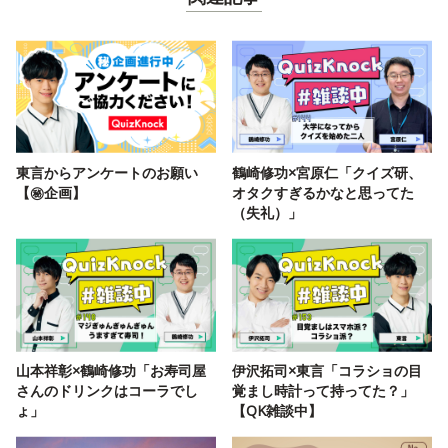
東言からアンケートのお願い
鶴崎修功×宮原仁「クイズ研、
【㊙️企画】
オタクすぎるかなと思ってた
（失礼）」
山本祥彰×鶴崎修功「お寿司屋
伊沢拓司×東言「コラショの目
さんのドリンクはコーラでし
覚まし時計って持ってた？」
ょ」
【QK雑談中】