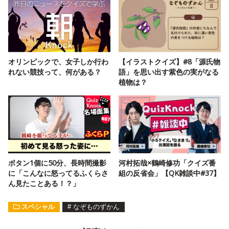
オリンピックで、女子しか行わ
【イラストクイズ】#8「源氏物
れない競技って、何がある？
語」を思い出す紫色の実がなる
植物は？
ボタン1個に50分、長時間撮影
河村拓哉×鶴崎修功「クイズ番
に「こんなに怒ってるふくらさ
組の反省会」【QK雑談中#37】
ん見たことある！？」
スペシャル
#
なぞものずかん