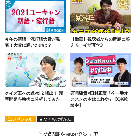
今年の新語・流行語大賞が発
【動画】視聴者からの問題に答
表！大賞に輝いたのは？
える、イザ耳学3
クイズ王への道vol.2 頻出！ 漢
須貝駿貴×田村正資「今一番オ
字問題を執拗に分析してみた
ススメの本はこれや」【QK雑
談中】
スペシャル
#
なぞものずかん
この記事をSNSでシェア