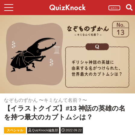
ログイン
なぞものずかん 〜キミなんて名前？〜
【イラストクイズ】#13 神話の英雄の名
を持つ最大のカブトムシは？
スペシャル
QuizKnock編集部
2022.09.22