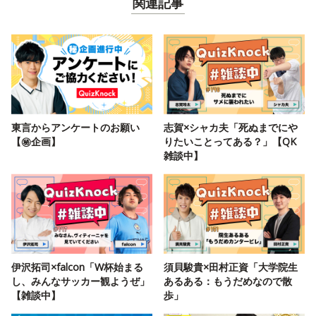
関連記事
東言からアンケートのお願い
志賀×シャカ夫「死ぬまでにや
【㊙️企画】
りたいことってある？」【QK
雑談中】
伊沢拓司×falcon「W杯始まる
須貝駿貴×田村正資「大学院生
し、みんなサッカー観ようぜ」
あるある：もうだめなので散
【雑談中】
歩」