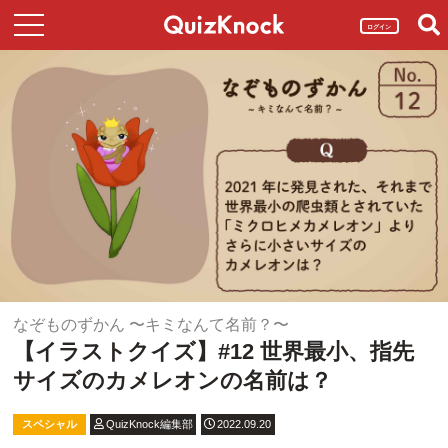
ログイン
なぞものずかん 〜キミなんて名前？〜
【イラストクイズ】#12 世界最小、指先
サイズのカメレオンの名前は？
スペシャル
QuizKnock編集部
2022.09.20