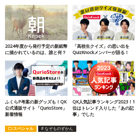
2024年度から発行予定の新紙幣
「高校生クイズ」の思い出を
に描かれているのは、誰と何？
QuizKnockメンバーが語る！
ふくらP考案の新グッズも！QK
QK人気記事ランキング2023！1
公式通販サイト「QurioStore」
位はトレンド入りした「あの記
新着情報
事」でした
スペシャル
#
なぞものずかん