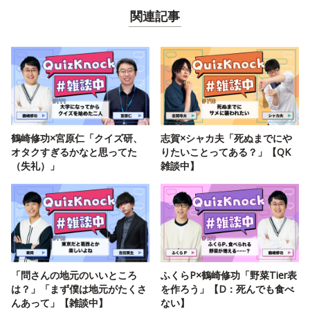
関連記事
鶴崎修功×宮原仁「クイズ研、
志賀×シャカ夫「死ぬまでにや
オタクすぎるかなと思ってた
りたいことってある？」【QK
（失礼）」
雑談中】
「問さんの地元のいいところ
ふくらP×鶴崎修功「野菜Tier表
は？」「まず僕は地元がたくさ
を作ろう」【D：死んでも食べ
んあって」【雑談中】
ない】