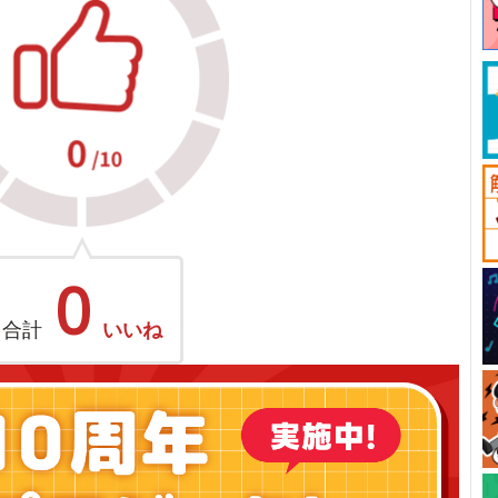
0
合計
いいね