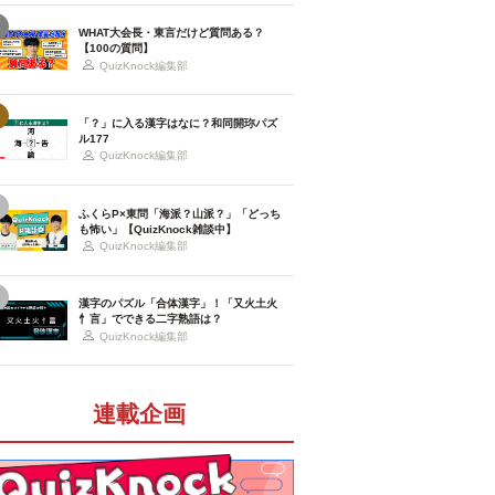
WHAT大会長・東言だけど質問ある？
【100の質問】
QuizKnock編集部
「？」に入る漢字はなに？和同開珎パズ
ル177
QuizKnock編集部
ふくらP×東問「海派？山派？」「どっち
も怖い」【QuizKnock雑談中】
QuizKnock編集部
漢字のパズル「合体漢字」！「又火土火
忄言」でできる二字熟語は？
QuizKnock編集部
連載企画