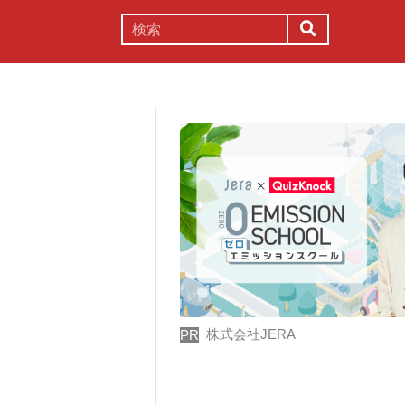
謎解き
コラム
常識
理系
株式会社JERA
PR