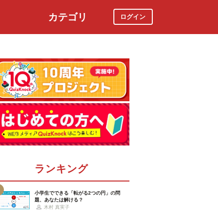
カテゴリ
ログイン
社会
スポーツ
時事ニュース
特集
ランキング
小学生でできる「転がる2つの円」の問
題、あなたは解ける？
木村 真実子