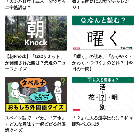
「天シハロウ干三人」でできる
数える問題に30秒でチャレン
二字熟語は？
ジ！
【朝Knock】「G20サミット」
「曜く」の読み、「かがやく・
が開催された国は？先週のニュ
かわく・つづく」のどれ？【今
ースクイズ
日の一問】
スペイン語で「バカ」「アホ」
「？」に入る漢字はなに？和同
←どんな意味？一瞬ビビる外国
開珎パズル25
語クイズ