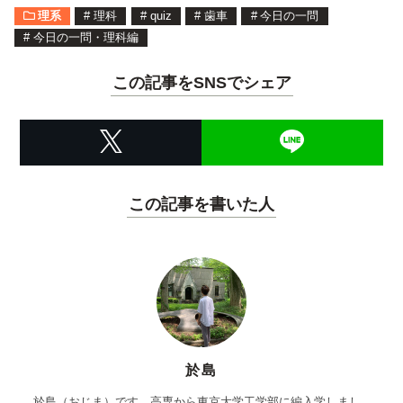
理系
#
理科
#
quiz
#
歯車
#
今日の一問
#
今日の一問・理科編
この記事をSNSでシェア
この記事を書いた人
於島
於島（おじま）です。高専から東京大学工学部に編入学しまし