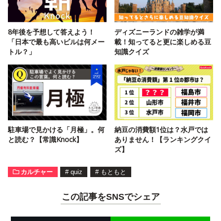
8年後を予想して答えよう！
ディズニーランドの雑学が満
「日本で最も高いビルは何メー
載！知ってると更に楽しめる豆
トル？」
知識クイズ
駐車場で見かける「月極」。何
納豆の消費額1位は？水戸では
と読む？【常識Knock】
ありません！【ランキングクイ
ズ】
カルチャー
#
quiz
#
もともと
この記事をSNSでシェア