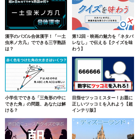
漢字のパズル合体漢字！「一土
第12回・映画の魅力を「ネタバ
虫米ノ方几」でできる三字熟語
レなし」で伝える【クイズを味
は？
わう】
小学生でできる「三角形の中に
目指せツッコミスター！お題に
できた角」の問題、あなたは解
正しいツッコミを入れよう【超
ける？
インテリ版】