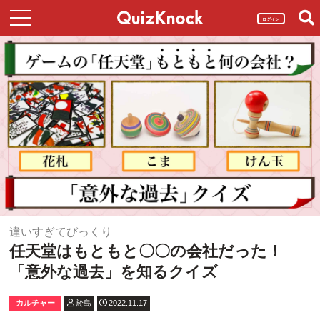
ログイン
違いすぎてびっくり
任天堂はもともと〇〇の会社だった！
「意外な過去」を知るクイズ
カルチャー
於島
2022.11.17