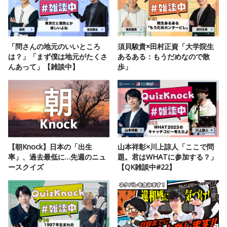
「問さんの地元のいいところ
須貝駿貴×田村正資「大学院生
は？」「まず僕は地元がたくさ
あるある：もうだめなので散
んあって」【雑談中】
歩」
【朝Knock】日本の「出生
山本祥彰×川上諒人「ここで問
率」、過去最低に…先週のニュ
題。君はWHATに参加する？」
ースクイズ
【QK雑談中#22】