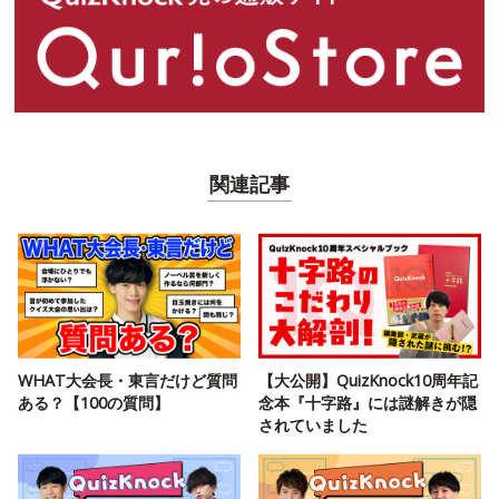
関連記事
WHAT大会長・東言だけど質問
【大公開】QuizKnock10周年記
ある？【100の質問】
念本『十字路』には謎解きが隠
されていました