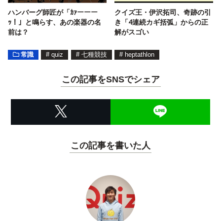
ハンバーグ師匠が「ｶｧーーー
クイズ王・伊沢拓司、奇跡の引
ｯ！」と鳴らす、あの楽器の名
き「4連続カギ括弧」からの正
前は？
解がスゴい
常識
#
quiz
#
七種競技
#
heptathlon
この記事をSNSでシェア
この記事を書いた人