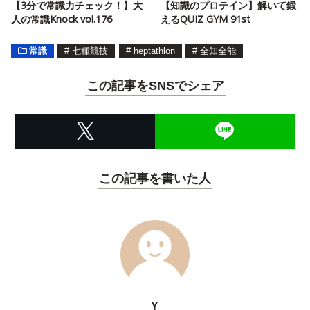
【3分で常識力チェック！】大
【知識のプロテイン】解いて鍛
人の常識Knock vol.176
えるQUIZ GYM 91st
常識
#
七種競技
#
heptathlon
#
全知全能
この記事をSNSでシェア
この記事を書いた人
Y