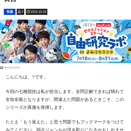
常識
Y
2019.10.19
PR
株式会社JERA
こんにちは、
Y
です。
今回の七種競技は私が担当します。全問正解できれば晴れて
全知全能となりますが、間違えた問題があるときこそ、この
シリーズが真価を発揮します。
たとえ「もう覚えた」と思う問題でもブックマークをつけて
みてください。弱点ジャンルが浮き彫りになるかもしれませ