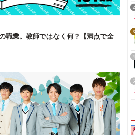
2
3
の職業。教師ではなく何？【満点で全
4
5