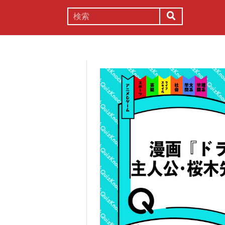
謎解き
コラム
常識
理系