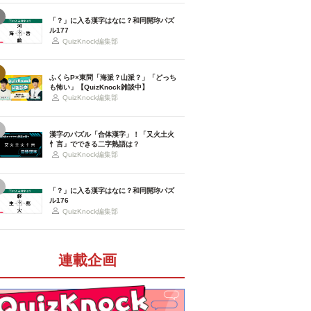
「？」に入る漢字はなに？和同開珎パズ
ル177
QuizKnock編集部
ふくらP×東問「海派？山派？」「どっち
も怖い」【QuizKnock雑談中】
QuizKnock編集部
漢字のパズル「合体漢字」！「又火土火
忄言」でできる二字熟語は？
QuizKnock編集部
「？」に入る漢字はなに？和同開珎パズ
ル176
QuizKnock編集部
連載企画