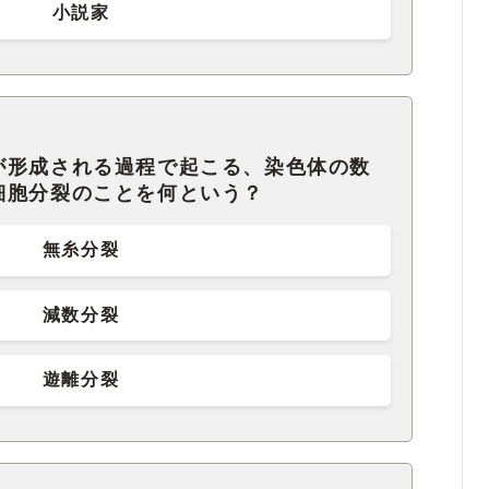
小説家
が形成される過程で起こる、染色体の数
細胞分裂のことを何という？
無糸分裂
減数分裂
遊離分裂