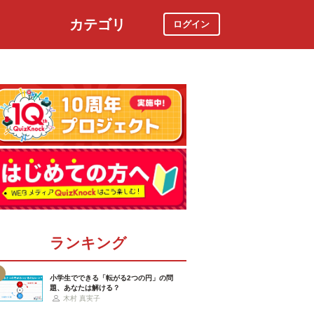
カテゴリ
ログイン
社会
スポーツ
時事ニュース
特集
ランキング
小学生でできる「転がる2つの円」の問
題、あなたは解ける？
木村 真実子