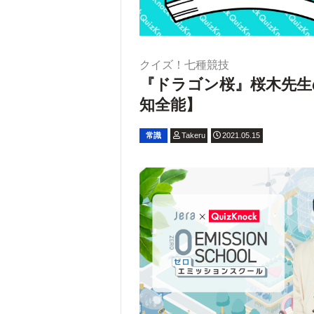
クイズ！七種競技
『ドラゴン桜』桜木先生
知全能】
常識
Takeru
2021.05.15