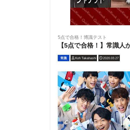
5点で合格！博識テスト
【5点で合格！】常識人か
常識
Koh Takahashi
2020.03.27