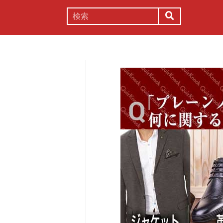
謎解き
コラム
常識
理系