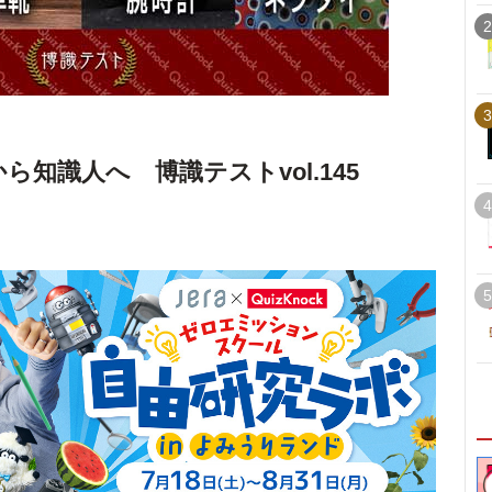
2
3
ら知識人へ 博識テストvol.145
4
5