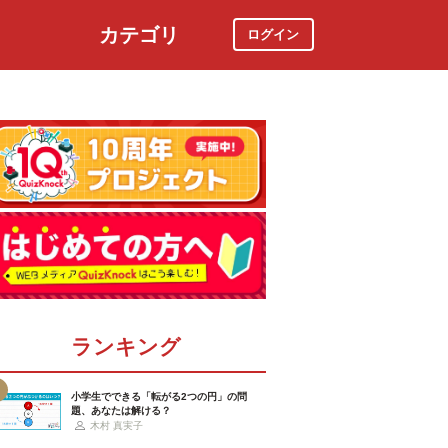
カテゴリ
ログイン
社会
スポーツ
時事ニュース
特集
ランキング
小学生でできる「転がる2つの円」の問
題、あなたは解ける？
木村 真実子