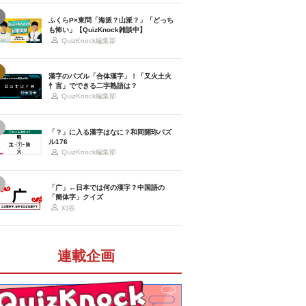
ふくらP×東問「海派？山派？」「どっち
も怖い」【QuizKnock雑談中】
QuizKnock編集部
漢字のパズル「合体漢字」！「又火土火
忄言」でできる二字熟語は？
QuizKnock編集部
「？」に入る漢字はなに？和同開珎パズ
ル176
QuizKnock編集部
「广」←日本では何の漢字？中国語の
「簡体字」クイズ
刈谷
連載企画