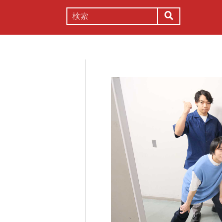
謎解き
コラム
常識
理系