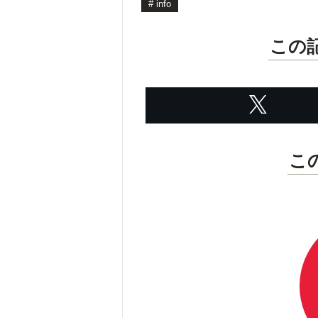
#
info
この
こ