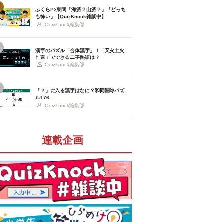
ふくらP×東問「海派？山派？」「どっち
も怖い」【QuizKnock雑談中】
QuizKnock編集部
漢字のパズル「合体漢字」！「又火土火
忄言」でできる二字熟語は？
QuizKnock編集部
「？」に入る漢字はなに？和同開珎パズ
ル176
QuizKnock編集部
連載企画