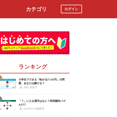
カテゴリ
ログイン
社会
スポーツ
時事ニュース
特集
ランキング
小学生でできる「転がる2つの円」の問
題、あなたは解ける？
木村 真実子
「？」に入る漢字はなに？和同開珎パズ
ル177
QuizKnock編集部