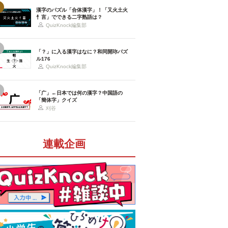
漢字のパズル「合体漢字」！「又火土火
忄言」でできる二字熟語は？
QuizKnock編集部
「？」に入る漢字はなに？和同開珎パズ
ル176
QuizKnock編集部
「广」←日本では何の漢字？中国語の
「簡体字」クイズ
刈谷
連載企画