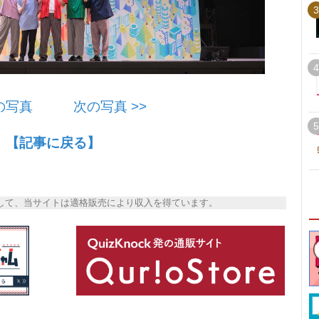
3
4
前の写真
次の写真 >>
5
【記事に戻る】
トとして、当サイトは適格販売により収入を得ています。