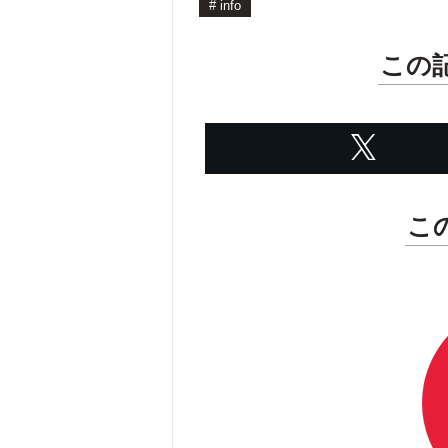
#
info
この
こ