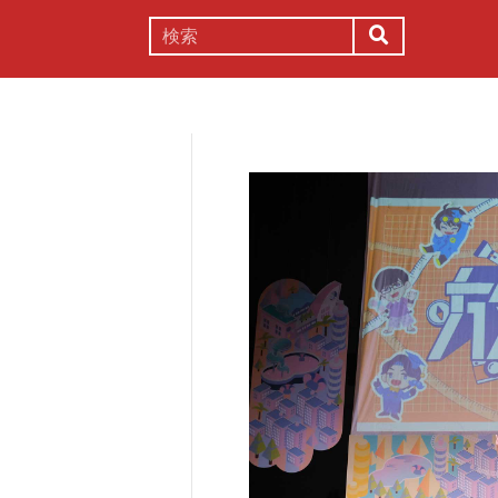
謎解き
コラム
常識
理系