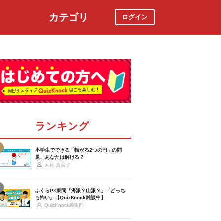
カテゴリ
ログイン
社会
スポーツ
時事ニュース
特集
ランキング
小学生でできる「転がる2つの円」の問
題、あなたは解ける？
木村 真実子
ふくらP×東問「海派？山派？」「どっち
も怖い」【QuizKnock雑談中】
QuizKnock編集部