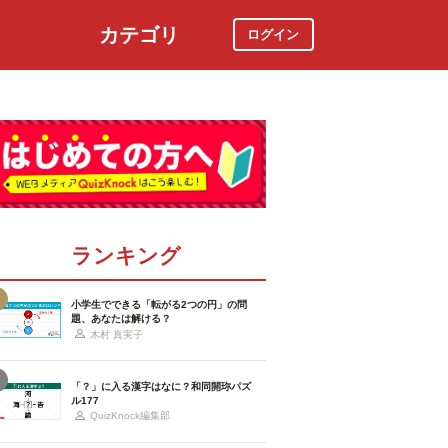
カテゴリ
ログイン
社会
スポーツ
時事ニュース
特集
ランキング
小学生でできる「転がる2つの円」の問
題、あなたは解ける？
木村 真実子
「？」に入る漢字はなに？和同開珎パズ
ル177
QuizKnock編集部