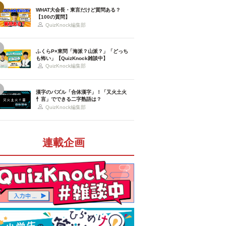
WHAT大会長・東言だけど質問ある？
【100の質問】
QuizKnock編集部
ふくらP×東問「海派？山派？」「どっち
も怖い」【QuizKnock雑談中】
QuizKnock編集部
漢字のパズル「合体漢字」！「又火土火
忄言」でできる二字熟語は？
QuizKnock編集部
連載企画