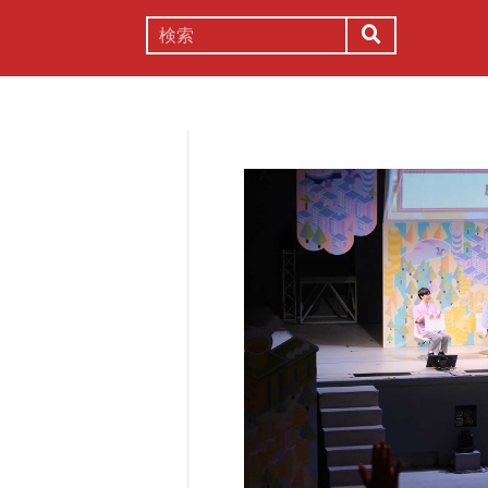
謎解き
コラム
常識
理系