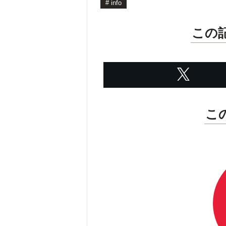
#
info
この
こ