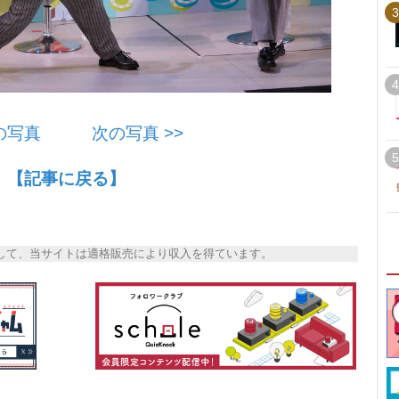
3
4
前の写真
次の写真 >>
5
【記事に戻る】
トとして、当サイトは適格販売により収入を得ています。