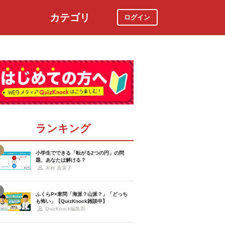
カテゴリ
ログイン
社会
スポーツ
時事ニュース
特集
ランキング
小学生でできる「転がる2つの円」の問
題、あなたは解ける？
木村 真実子
ふくらP×東問「海派？山派？」「どっち
も怖い」【QuizKnock雑談中】
QuizKnock編集部