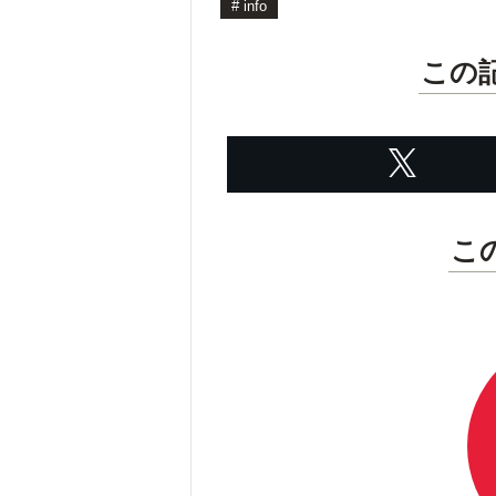
#
info
この
こ