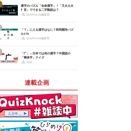
漢字のパズル「合体漢字」！「又火土火
忄言」でできる二字熟語は？
QuizKnock編集部
「？」に入る漢字はなに？和同開珎パズ
ル176
QuizKnock編集部
「广」←日本では何の漢字？中国語の
「簡体字」クイズ
刈谷
連載企画