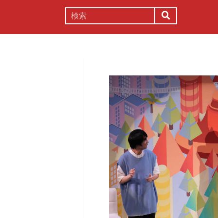
謎解き
コラム
常識
理系