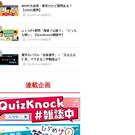
WHAT大会長・東言だけど質問ある？
【100の質問】
QuizKnock編集部
ふくらP×東問「海派？山派？」「どっち
も怖い」【QuizKnock雑談中】
QuizKnock編集部
漢字のパズル「合体漢字」！「又火土火
忄言」でできる二字熟語は？
QuizKnock編集部
連載企画