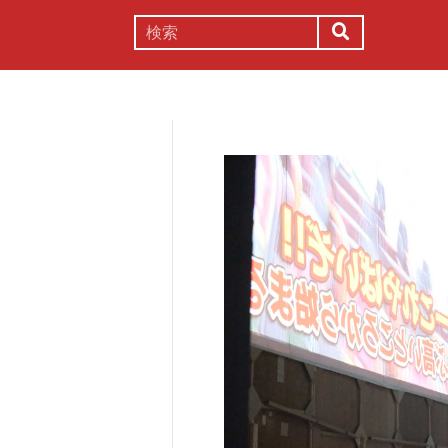
謎解き
コラム
常識
理系