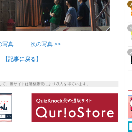
3
4
前の写真
次の写真 >>
5
【記事に戻る】
トとして、当サイトは適格販売により収入を得ています。