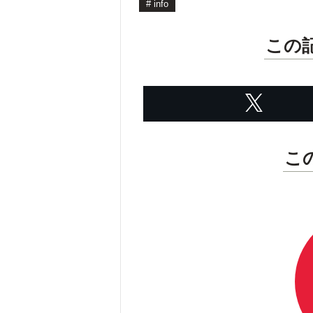
#
info
この
こ