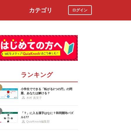
カテゴリ
ログイン
社会
スポーツ
時事ニュース
特集
ランキング
小学生でできる「転がる2つの円」の問
題、あなたは解ける？
木村 真実子
「？」に入る漢字はなに？和同開珎パズ
ル177
QuizKnock編集部