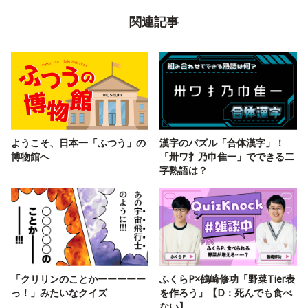
関連記事
ようこそ、日本一「ふつう」の
漢字のパズル「合体漢字」！
博物館へ──
「卅ワ扌乃巾隹一」でできる二
字熟語は？
「クリリンのことかーーーーー
ふくらP×鶴崎修功「野菜Tier表
っ！」みたいなクイズ
を作ろう」【D：死んでも食べ
ない】