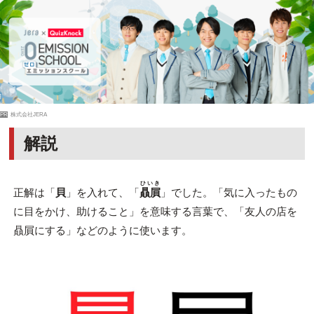
PR
株式会社JERA
解説
ひいき
正解は「
貝
」を入れて、「
贔屓
」でした。「気に入ったもの
に目をかけ、助けること」を意味する言葉で、「友人の店を
贔屓にする」などのように使います。