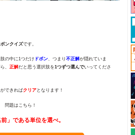
ドボンクイズ
です。
肢の中に1つだけ
ドボン
、つまり
不正解
が隠れていま
がら、
正解
だと思う選択肢を
1つずつ選んで
いってくださ
とができれば
クリア
となります！
！ 問題はこちら！
名前」である単位を選べ。