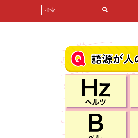
謎解き
コラム
常識
理系