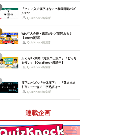
「？」に入る漢字はなに？和同開珎パズ
ル177
QuizKnock編集部
WHAT大会長・東言だけど質問ある？
【100の質問】
QuizKnock編集部
ふくらP×東問「海派？山派？」「どっち
も怖い」【QuizKnock雑談中】
QuizKnock編集部
漢字のパズル「合体漢字」！「又火土火
忄言」でできる二字熟語は？
QuizKnock編集部
連載企画