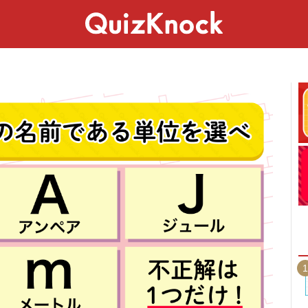
スペシャル
ライフ
ことば
カルチャー
1