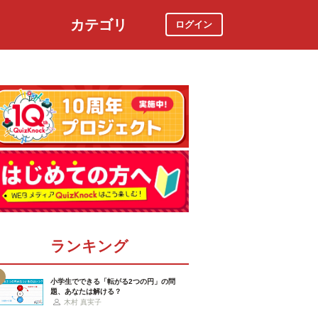
カテゴリ
ログイン
社会
スポーツ
時事ニュース
特集
ランキング
小学生でできる「転がる2つの円」の問
題、あなたは解ける？
木村 真実子