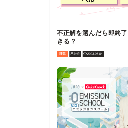
不正解を選んだら即終了
きる？
理系
於島
2023.06.04