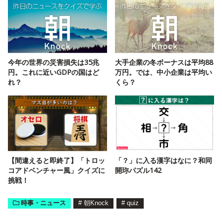
今年の世界の災害損失は35兆
大手企業の冬ボーナスは平均88
円。これに近いGDPの国はど
万円。では、中小企業は平均い
れ？
くら？
【間違えると即終了】「トロッ
「？」に入る漢字はなに？和同
コアドベンチャー風」クイズに
開珎パズル142
挑戦！
時事・ニュース
#
朝Knock
#
quiz