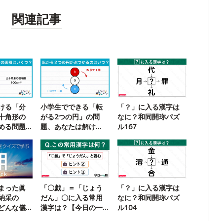
関連記事
ける「分
小学生でできる「転
「？」に入る漢字は
十角形の
がる2つの円」の問
なに？和同開珎パズ
める問題
題、あなたは解け
ル167
る？
まった眞
「〇戯」＝「じょう
「？」に入る漢字は
納采の
だん」〇に入る常用
なに？和同開珎パズ
どんな儀
漢字は？【今日の一
ル104
問】