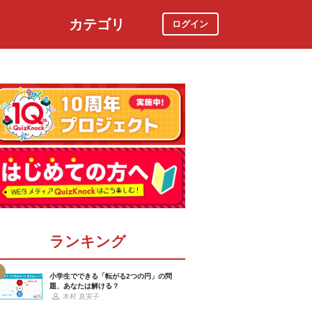
カテゴリ
ログイン
社会
スポーツ
時事ニュース
特集
ランキング
小学生でできる「転がる2つの円」の問
題、あなたは解ける？
木村 真実子