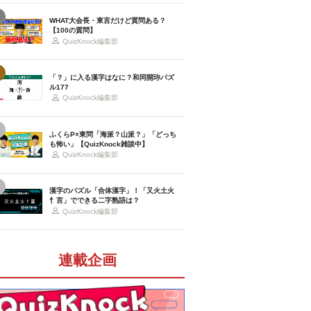
WHAT大会長・東言だけど質問ある？
【100の質問】
QuizKnock編集部
「？」に入る漢字はなに？和同開珎パズ
ル177
QuizKnock編集部
ふくらP×東問「海派？山派？」「どっち
も怖い」【QuizKnock雑談中】
QuizKnock編集部
漢字のパズル「合体漢字」！「又火土火
忄言」でできる二字熟語は？
QuizKnock編集部
連載企画