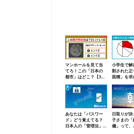
マンホールを見て当
小学生で解
てろ！この「日本の
割された正
都市」はどこ？【3ヒ
面積」を求
ントクイズ】
に挑戦！
あなたは「パスワー
日取りが決
ド」どう覚えてる？
子さまの「
日本人の「管理法」1
儀」って、
位は……
式？