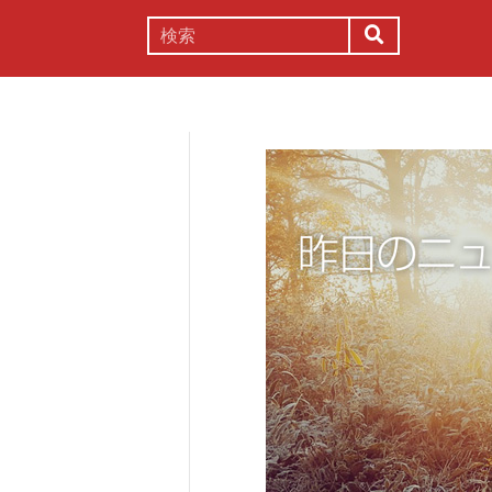
謎解き
コラム
常識
理系