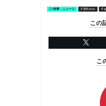
時事・ニュース
#
朝Knock
#
q
この
こ