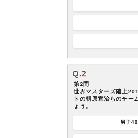
Q.2
第2問
世界マスターズ陸上20
トの朝原宣治らのチー
ょう。
男子4