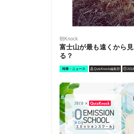
朝Knock
富士山が最も遠くから見
る？
時事・ニュース
QuizKnock編集部
2018