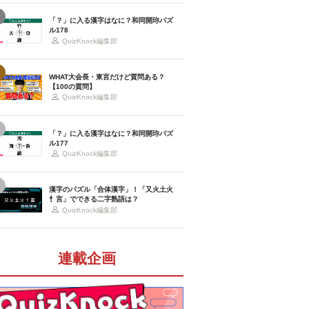
「？」に入る漢字はなに？和同開珎パズ
ル178
QuizKnock編集部
WHAT大会長・東言だけど質問ある？
【100の質問】
QuizKnock編集部
「？」に入る漢字はなに？和同開珎パズ
ル177
QuizKnock編集部
漢字のパズル「合体漢字」！「又火土火
忄言」でできる二字熟語は？
QuizKnock編集部
連載企画