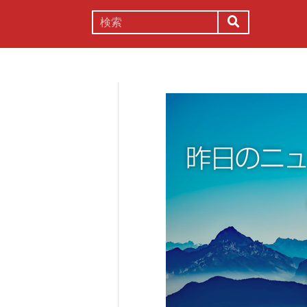
謎解き
コラム
常識
理系