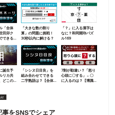
ル「合体
「大きな数の割り
「？」に入る漢字は
世田卯ク
算」の問題に挑戦！
なに？和同開珎パズ
でできる
30秒以内に解ける？
ル169
？
に誕生予
「シシヌ日目良」を
7割が勘違い？「怒り
ルリカ共
組み合わせてできる
心頭に〇する」←〇
、どこの
二字熟語は？【合体
に入るのは？【博識
漢字】
テスト】
uiz
記事をSNSでシェア