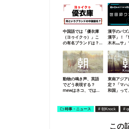
中国語では「優衣庫
漢字のパズ
（ヨゥイクゥ）」こ
漢字」！「
の有名ブランドは？
木木灬サ」
【勘で解ける】
三字熟語は
動物の鳴き声、英語
東南アジア
でどう表現する？
定？「マハ
mewはネコ、では
和国」って
oinkは？
こと？
時事・ニュース
#
朝Knock
#
q
この