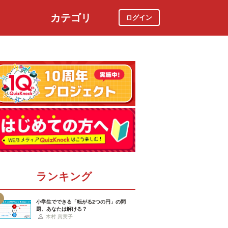
カテゴリ
ログイン
社会
スポーツ
時事ニュース
特集
ランキング
小学生でできる「転がる2つの円」の問
題、あなたは解ける？
木村 真実子