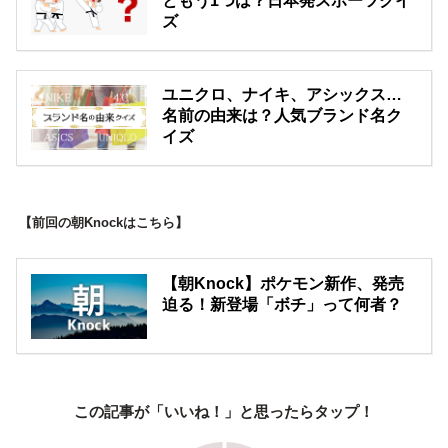
ともう1つは？日本発スポーツクイ
ズ
ユニクロ、ナイキ、アシックス…
名前の由来は？人気ブランド名ク
イズ
【前回の朝Knockはこちら】
【朝Knock】ポケモン新作、発売
迫る！新登場「ボチ」って何者？
この記事が「いいね！」と思ったらタップ！