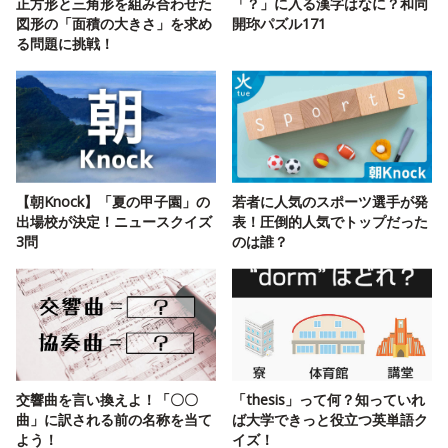
正方形と三角形を組み合わせた
「？」に入る漢字はなに？和同
図形の「面積の大きさ」を求め
開珎パズル171
る問題に挑戦！
【朝Knock】「夏の甲子園」の
若者に人気のスポーツ選手が発
出場校が決定！ニュースクイズ
表！圧倒的人気でトップだった
3問
のは誰？
交響曲を言い換えよ！「〇〇
「thesis」って何？知っていれ
曲」に訳される前の名称を当て
ば大学できっと役立つ英単語ク
よう！
イズ！