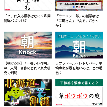
「？」に入る漢字はなに？和同
「ラーメン二郎」の創業者は
開珎パズル167
「二郎さん」である。〇か×
か？
【朝Knock】「一番いい俳句」
ラブラドール・レトリバー、平
AI、人間、合作のどれ？京大研
均寿命が最も短いのは、どの毛
究で判明
色？