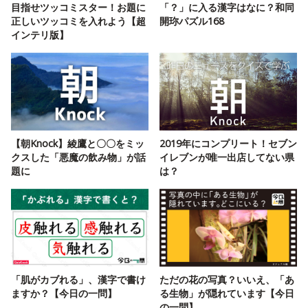
目指せツッコミスター！お題に
「？」に入る漢字はなに？和同
正しいツッコミを入れよう【超
開珎パズル168
インテリ版】
【朝Knock】綾鷹と〇〇をミッ
2019年にコンプリート！セブン
クスした「悪魔の飲み物」が話
イレブンが唯一出店してない県
題に
は？
「肌がカブれる」、漢字で書け
ただの花の写真？いいえ、「あ
ますか？【今日の一問】
る生物」が隠れています【今日
の一問】