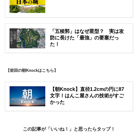
「五稜郭」はなぜ星型？ 実は攻
防に長けた「最強」の要塞だっ
た！
【前回の朝Knockはこちら】
【朝Knock】直径1.2cmの円に87
文字！はんこ屋さんの技術がすご
かった
この記事が「いいね！」と思ったらタップ！