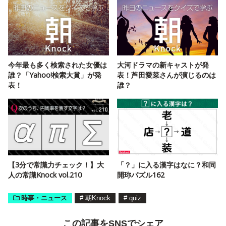
今年最も多く検索された女優は
大河ドラマの新キャストが発
誰？「Yahoo!検索大賞」が発
表！芦田愛菜さんが演じるのは
表！
誰？
【3分で常識力チェック！】大
「？」に入る漢字はなに？和同
人の常識Knock vol.210
開珎パズル162
時事・ニュース
#
朝Knock
#
quiz
この記事をSNSでシェア