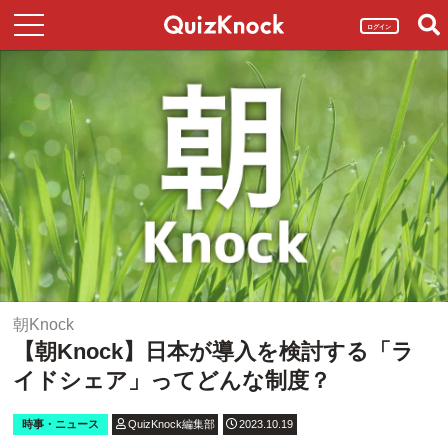
ログイン
朝Knock
【朝Knock】日本が導入を検討する「ラ
イドシェア」ってどんな制度？
時事・ニュース
QuizKnock編集部
2023.10.19