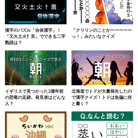
漢字のパズル「合体漢字」！
「クリリンのことかーーーーー
「又火土火忄言」でできる二字
っ！」みたいなクイズ
熟語は？
イギリスで見つかった2億年前
北海道でトドが大量発生したの
の恐竜の足跡。発見者はどんな
で漢字クイズ！トドは魚偏に何
人？
と書く？