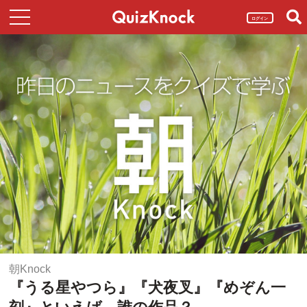
ログイン
朝Knock
『うる星やつら』『犬夜叉』『めぞん一