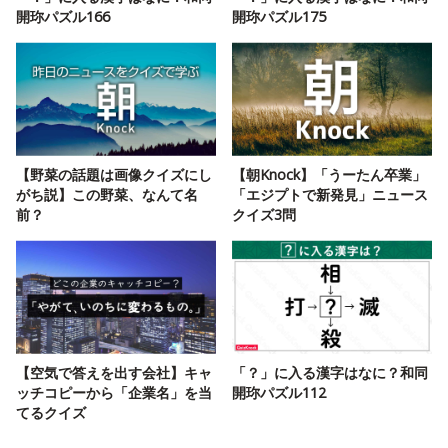
開珎パズル166
開珎パズル175
【野菜の話題は画像クイズにし
【朝Knock】「うーたん卒業」
がち説】この野菜、なんて名
「エジプトで新発見」ニュース
前？
クイズ3問
【空気で答えを出す会社】キャ
「？」に入る漢字はなに？和同
ッチコピーから「企業名」を当
開珎パズル112
てるクイズ