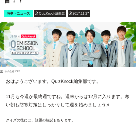
督！？
時事・ニュース
QuizKnock編集部
2017.11.27
PR
株式会社JERA
おはようございます。QuizKnock編集部です。
11月も今週が最終週ですね。週末からは12月に入ります。寒
い朝も防寒対策はしっかりして週を始めましょう♬
クイズの後には、話題の解説もあります。