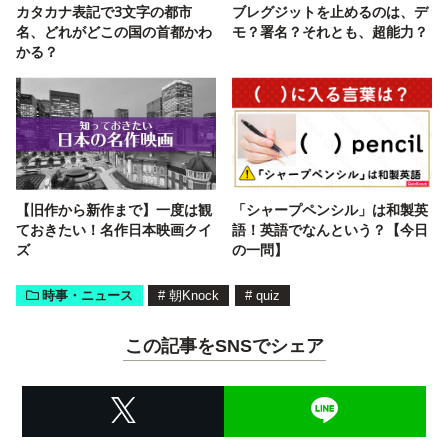
カタカナ表記で3文字の都市
ブレグジットを止めるのは、デ
名、どれがどこの国の首都かわ
モ？署名？それとも、超能力？
かる？
【旧作から新作まで】一度は観
「シャープペンシル」は和製英
ておきたい！名作日本映画クイ
語！英語でなんという？【今日
ズ
の一問】
時事・ニュース
#
朝Knock
#
quiz
この記事をSNSでシェア