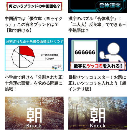
中国語では「優衣庫（ヨゥイク
漢字のパズル「合体漢字」！
ゥ）」この有名ブランドは？
「二人人氵反良聿」でできる三
【勘で解ける】
字熟語は？
小学生で解ける「分割された正
目指せツッコミスター！お題に
十角形の面積」を求める問題に
正しいツッコミを入れよう【超
挑戦！
インテリ版】