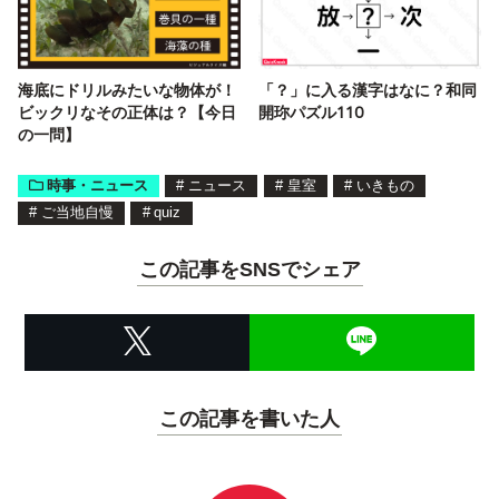
海底にドリルみたいな物体が！
「？」に入る漢字はなに？和同
ビックリなその正体は？【今日
開珎パズル110
の一問】
時事・ニュース
#
ニュース
#
皇室
#
いきもの
#
ご当地自慢
#
quiz
この記事をSNSでシェア
この記事を書いた人