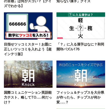
の宮都」は何がスゴい？【クイ
知らない漢字」クイズ
ズでわかる】
目指せツッコミスター！お題に
「？」に入る漢字はなに？和同
正しいツッコミを入れよう【超
開珎パズル176
インテリ版】
国際コミュニケーション英語能
フィッシュ＆チップスを大分県
力テスト、略してTO……何だっ
が作ったら、チップスが何か
け？
変……？