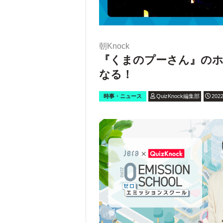
朝Knock
『くまのプーさん』のホ
なる！
時事・ニュース
QuizKnock編集部
2022