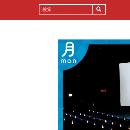
謎解き
コラム
常識
理系