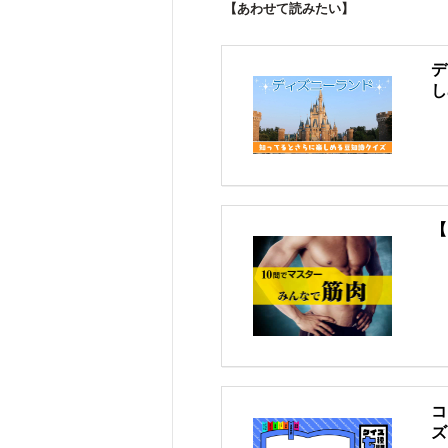
【あわせて読みたい】
デ
し
【
コ
ズ