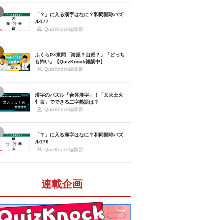
「？」に入る漢字はなに？和同開珎パズ
ル177
QuizKnock編集部
ふくらP×東問「海派？山派？」「どっち
も怖い」【QuizKnock雑談中】
QuizKnock編集部
漢字のパズル「合体漢字」！「又火土火
忄言」でできる二字熟語は？
QuizKnock編集部
「？」に入る漢字はなに？和同開珎パズ
ル176
QuizKnock編集部
連載企画