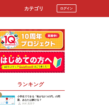
カテゴリ
ログイン
社会
スポーツ
時事ニュース
特集
ランキング
小学生でできる「転がる2つの円」の問
題、あなたは解ける？
木村 真実子