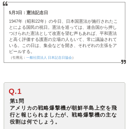
5月3日：憲法記念日
1947年（昭和22年）の今日、日本国憲法が施行されたこ
とによる国民の祝日。憲法を巡っては、連合国から押し
つけられた憲法として改憲を望む声もあれば、平和憲法
と高く評価する護憲の立場の人もいて、常に議論されて
いる。この日は、集会などを開き、それぞれの主張をア
ピールする。
（引用元：
一般社団法人 日本記念日協会
）
Q.1
第1問
アメリカの戦略爆撃機が朝鮮半島上空を飛
行と報じられましたが、戦略爆撃機の主な
役割は何でしょう。