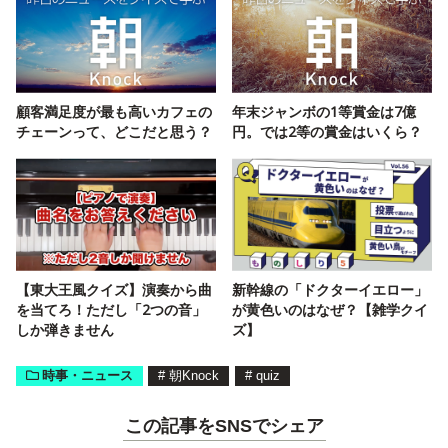
顧客満足度が最も高いカフェの
年末ジャンボの1等賞金は7億
チェーンって、どこだと思う？
円。では2等の賞金はいくら？
【東大王風クイズ】演奏から曲
新幹線の「ドクターイエロー」
を当てろ！ただし「2つの音」
が黄色いのはなぜ？【雑学クイ
しか弾きません
ズ】
時事・ニュース
#
朝Knock
#
quiz
この記事をSNSでシェア