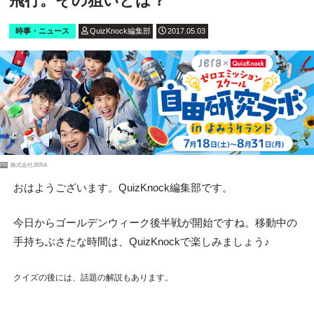
飛行。その狙いとは？
時事・ニュース
QuizKnock編集部
2017.05.03
PR
株式会社JERA
おはようございます。QuizKnock編集部です。
今日からゴールデンウィーク後半戦が開始ですね。移動中の
手持ちぶさたな時間は、QuizKnockで楽しみましょう♪
クイズの後には、話題の解説もあります。