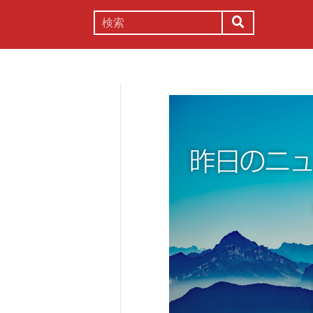
謎解き
コラム
常識
理系