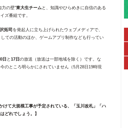
知力の壁”
東大生チーム
と、知識やひらめきに自信のある
クイズ番組です。
沢拓司
を発起人に立ち上げられたウェブメディアで、
erとしての活動のほか、ゲームアプリ制作なども行ってい
10日
と
17日
の放送（放送は一部地域を除く）です。な
今のところ明らかにされていません（5月28日19時現
朝にかけて大規模工事が予定されている、「玉川改札」「ハ
駅はどれでしょう。】