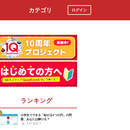
カテゴリ
ログイン
社会
スポーツ
時事ニュース
特集
ランキング
小学生でできる「転がる2つの円」の問
題、あなたは解ける？
木村 真実子