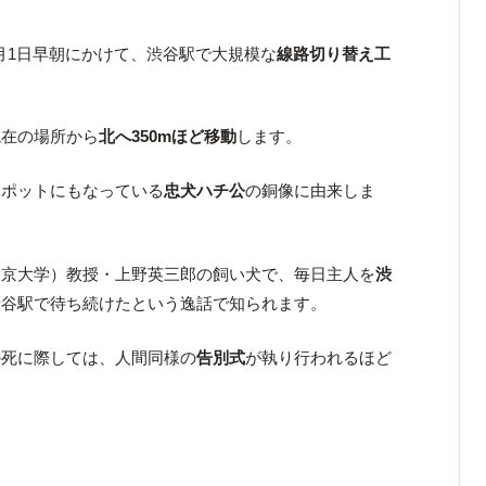
6月1日早朝にかけて、渋谷駅で大規模な
線路切り替え工
現在の場所から
北へ350mほど移動
します。
スポットにもなっている
忠犬ハチ公
の銅像に由来しま
東京大学）教授・上野英三郎の飼い犬で、毎日主人を
渋
渋谷駅で待ち続けたという逸話で知られます。
の死に際しては、人間同様の
告別式
が執り行われるほど