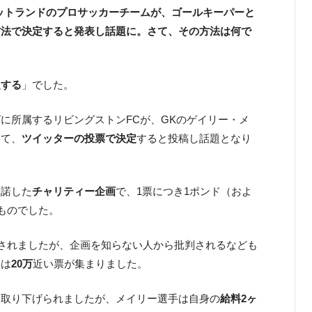
ットランドのプロサッカーチームが、ゴールキーパーと
方法で決定すると発表し話題に。さて、その方法は何で
定する
」でした。
に所属するリビングストンFCが、GKのゲイリー・メ
いて、
ツイッターの投票で決定
すると投稿し話題となり
承諾した
チャリティー企画
で、1票につき1ポンド（およ
うものでした。
施されましたが、企画を知らない人から批判されるなども
には
20万
近い票が集まりました。
は取り下げられましたが、メイリー選手は自身の
給料2ヶ