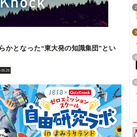
2
3
らかとなった“東⼤発の知識集団”とい
4
.05.29
5