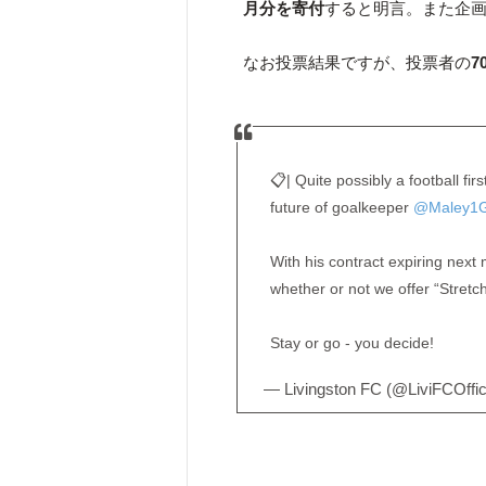
月分を寄付
すると明言。また企
なお投票結果ですが、投票者の
7
📋| Quite possibly a football fi
future of goalkeeper
@Maley1G
With his contract expiring next 
whether or not we offer “Stretc
Stay or go - you decide!
— Livingston FC (@LiviFCOffic