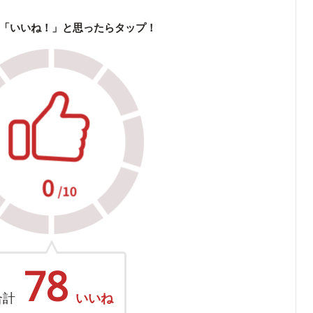
「いいね！」と思ったらタップ！
78
合計
いいね