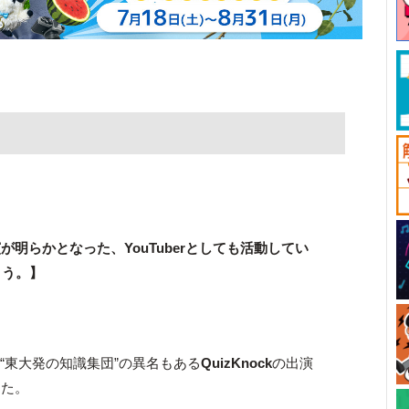
明らかとなった、YouTuberとしても活動してい
ょう。】
“東⼤発の知識集団”の異名もある
QuizKnock
の出演
した。