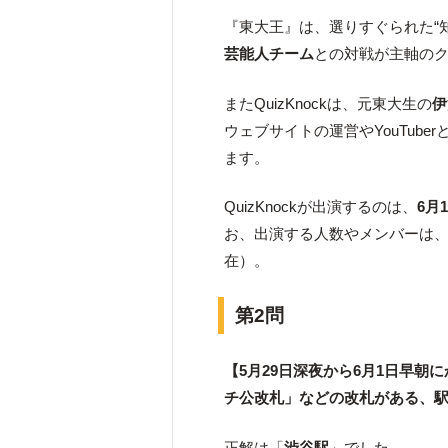
『東大王』は、選りすぐられた“
芸能人チーム
との対戦が主軸の
またQuizKnockは、元東大生の
伊
ウェブサイトの運営やYouTub
ます。
QuizKnockが出演するのは、
6月
お、出演する人数やメンバーは、
在）。
第2問
【5月29日深夜から6月1日早
チ公改札」などの改札がある、
正解は「
渋谷駅
」でした。