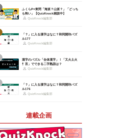
ふくらP×東問「海派？山派？」「どっち
も怖い」【QuizKnock雑談中】
QuizKnock編集部
「？」に入る漢字はなに？和同開珎パズ
ル177
QuizKnock編集部
漢字のパズル「合体漢字」！「又火土火
忄言」でできる二字熟語は？
QuizKnock編集部
「？」に入る漢字はなに？和同開珎パズ
ル176
QuizKnock編集部
連載企画