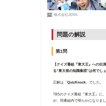
株式会社JERA
PR
問題の解説
第1問
【クイズ番組『東大王』への出演が
る“東⼤発の知識集団”は何でし
正解は「
QuizKnock
」でした。
TBSのクイズ番組『東大王』に、
が、同番組内で明らかになりま