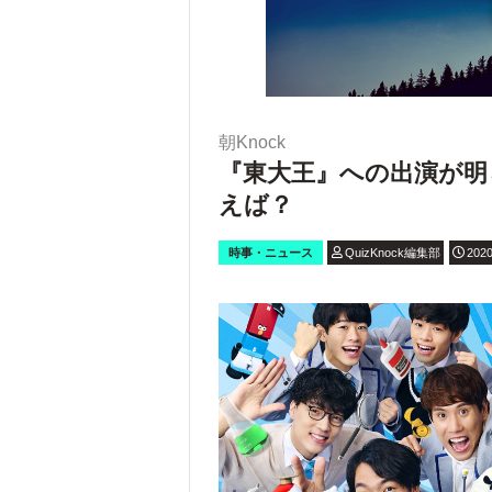
朝Knock
『東大王』への出演が明
えば？
時事・ニュース
QuizKnock編集部
2020