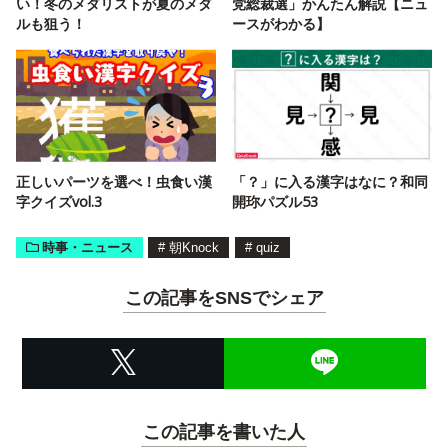
い！冬のメダリストが夏のメダ
党総裁選」かんたん解説【ニュ
ルも狙う！
ースがわかる】
正しいパーツを選べ！虫食い漢
「？」に入る漢字はなに？和同
字クイズvol.3
開珎パズル53
時事・ニュース
#
朝Knock
#
quiz
この記事をSNSでシェア
この記事を書いた人