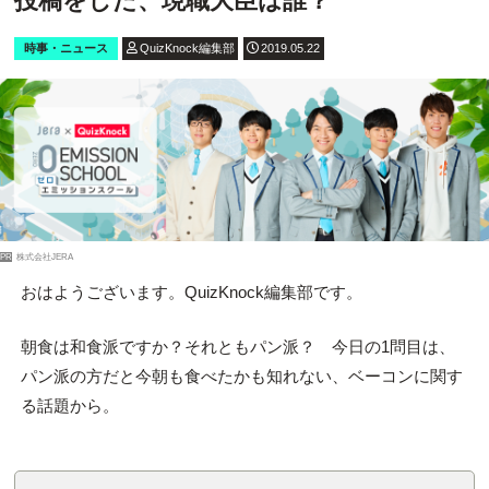
投稿をした、現職大臣は誰？
時事・ニュース
QuizKnock編集部
2019.05.22
PR
株式会社JERA
おはようございます。QuizKnock編集部です。
朝食は和食派ですか？それともパン派？ 今日の1問目は、
パン派の方だと今朝も食べたかも知れない、ベーコンに関す
る話題から。