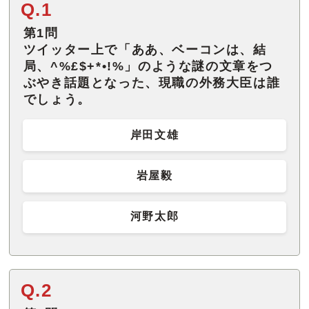
Q.1
第1問
ツイッター上で「ああ、ベーコンは、結
局、^%£$+*•!%」のような謎の文章をつ
ぶやき話題となった、現職の外務大臣は誰
でしょう。
岸田文雄
岩屋毅
河野太郎
Q.2