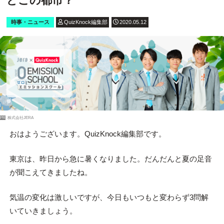
どこの都市？
時事・ニュース
QuizKnock編集部
2020.05.12
PR
株式会社JERA
おはようございます。QuizKnock編集部です。
東京は、昨日から急に暑くなりました。だんだんと夏の足音
が聞こえてきましたね。
気温の変化は激しいですが、今日もいつもと変わらず3問解
いていきましょう。