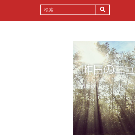
謎解き
コラム
常識
理系