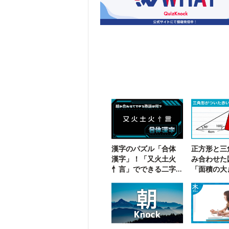
漢字のパズル「合体
正方形と三
漢字」！「又火土火
み合わせた
忄言」でできる二字
「面積の大
熟語は？
求める問題