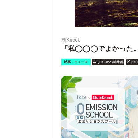
朝Knock
「私◯◯◯でよかった
時事・ニュース
QuizKnock編集部
2017