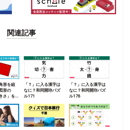
関連記事
角形を組
「？」に入る漢字は
「？」に入る漢字は
図形の
なに？和同開珎パズ
なに？和同開珎パズ
きさ」を
ル171
ル178
に挑戦！