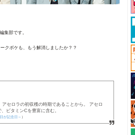
ck編集部です。
ィークボケも、もう解消しましたか？？
。
定。アセロラの初収穫の時期であることから。 アセロ
で、ビタミンCを豊富に含む。
毎日が記念日～
）