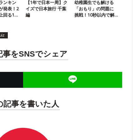
ランキン
【1年で日本一周】ク
幼稚園生でも解ける
が発表！2
イズで日本旅行 千葉
「おもり」の問題に
上回る1位
編
挑戦！10秒以内で解
ける？
uiz
記事をSNSでシェア
の記事を書いた人