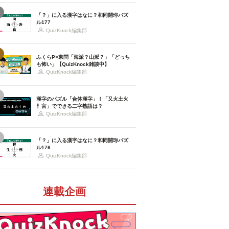
「？」に入る漢字はなに？和同開珎パズ
ル177
QuizKnock編集部
ふくらP×東問「海派？山派？」「どっち
も怖い」【QuizKnock雑談中】
QuizKnock編集部
漢字のパズル「合体漢字」！「又火土火
忄言」でできる二字熟語は？
QuizKnock編集部
「？」に入る漢字はなに？和同開珎パズ
ル176
QuizKnock編集部
連載企画