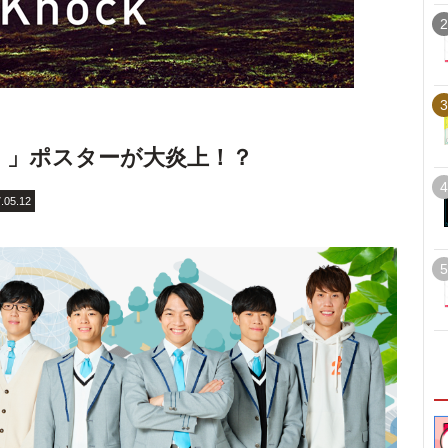
2
3
。」ポスターが大炎上！？
4
.05.12
5