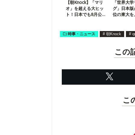
【朝Knock】「マリ
「世界大学
オ」を超える大ヒッ
グ」日本版
ト！日本でも8月公開
位の東大を
の映画は？
は？
時事・ニュース
#
朝Knock
#
q
この
こ