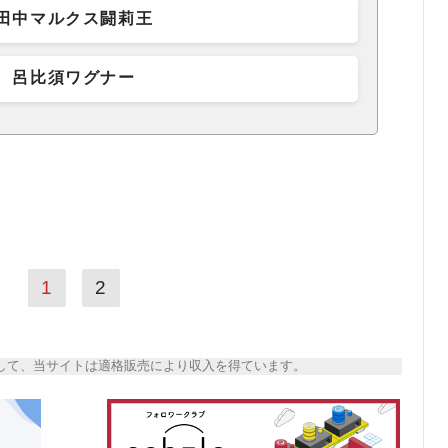
田中マルクス闘莉王
呂比須ワグナー
1
2
トとして、当サイトは適格販売により収入を得ています。