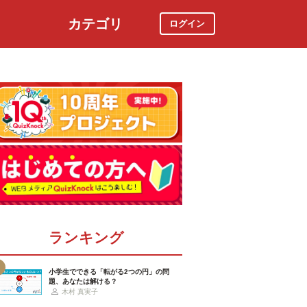
カテゴリ
ログイン
社会
スポーツ
時事ニュース
特集
ランキング
小学生でできる「転がる2つの円」の問
題、あなたは解ける？
木村 真実子