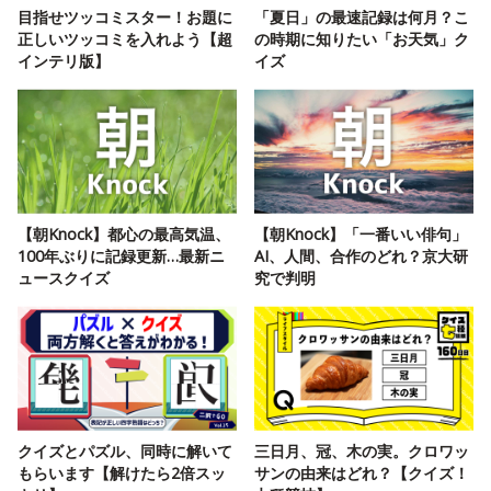
目指せツッコミスター！お題に
「夏日」の最速記録は何月？こ
正しいツッコミを入れよう【超
の時期に知りたい「お天気」ク
インテリ版】
イズ
【朝Knock】都心の最高気温、
【朝Knock】「一番いい俳句」
100年ぶりに記録更新…最新ニ
AI、人間、合作のどれ？京大研
ュースクイズ
究で判明
クイズとパズル、同時に解いて
三日月、冠、木の実。クロワッ
もらいます【解けたら2倍スッ
サンの由来はどれ？【クイズ！